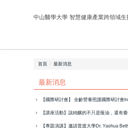
跳
到
中山醫學大學
智慧健康產業跨領域生
主
要
內
容
區
首頁
最新消息
最新消息
【國際研討會】 全齡營養照護國際研討會International
【講座活動】該純釀的不只是蔭油，還有臺
【專題演講】邀請普渡大學Dr. Yaohua Bett