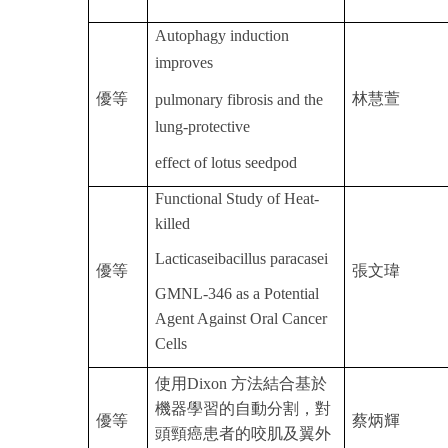
Autophagy induction
improves
優等
林慧萱
pulmonary fibrosis and the
lung-protective
effect of lotus seedpod
Functional Study of Heat-
killed
Lacticaseibacillus paracasei
優等
張文瑋
GMNL-346 as a Potential
Agent Against Oral Cancer
Cells
使用
Dixon
方法結合基於
機器學習的自動分割，對
優等
蔡炳輝
頭頸癌患者的咬肌及翼外