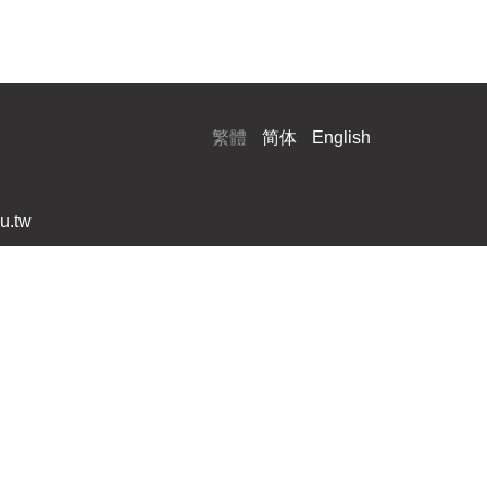
繁體
简体
English
u.tw