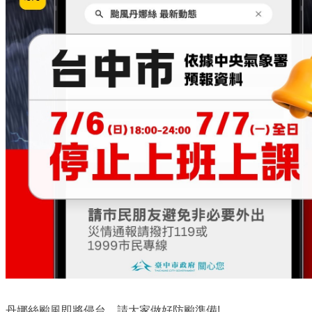
丹娜絲颱風即將侵台，請大家做好防颱準備!